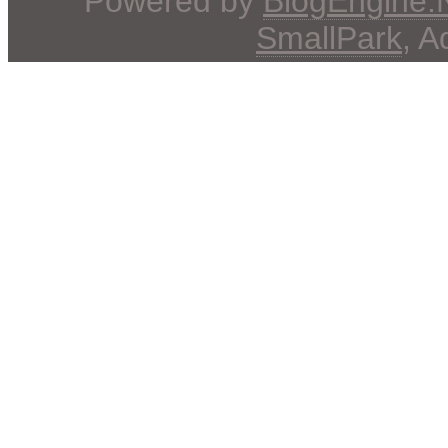
Powered by
BlogEngine
SmallPark
, 