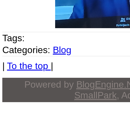
Tags:
Categories:
Blog
|
To the top
|
Powered by
BlogEngine
SmallPark
, 