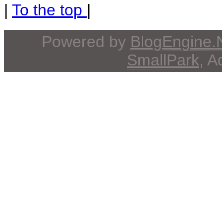
|
To the top
|
Powered by
BlogEngine
SmallPark
, 