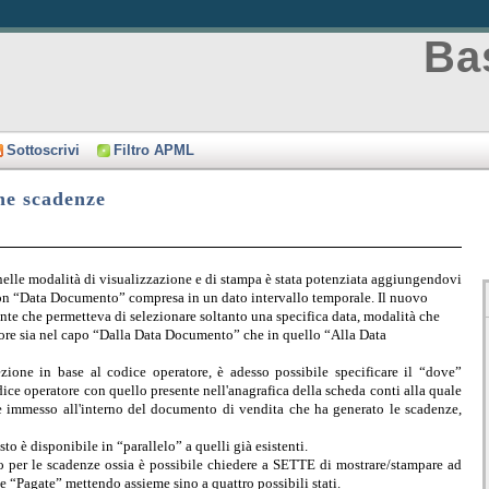
Bas
Sottoscrivi
Filtro APML
ne scadenze
nelle modalità di visualizzazione e di stampa è stata potenziata aggiungendovi
i con “Data Documento” compresa in un dato intervallo temporale. Il nuovo
ente che permetteva di selezionare soltanto una specifica data, modalità che
lore sia nel capo “Dalla Data Documento” che in quello “Alla Data
lezione in base al codice operatore, è adesso possibile specificare il “dove”
odice operatore con quello presente nell'anagrafica della scheda conti alla quale
ore immesso all'interno del documento di vendita che ha generato le scadenze,
sto è disponibile in “parallelo” a quelli già esistenti.
to per le scadenze ossia è possibile chiedere a SETTE di mostrare/stampare ad
e “Pagate” mettendo assieme sino a quattro possibili stati.