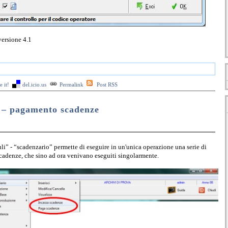
versione 4.1
 it!
del.icio.us
Permalink
Post RSS
 – pagamento scadenze
” - “scadenzario” permette di eseguire in un'unica operazione una serie di
 scadenze, che sino ad ora venivano eseguiti singolarmente.