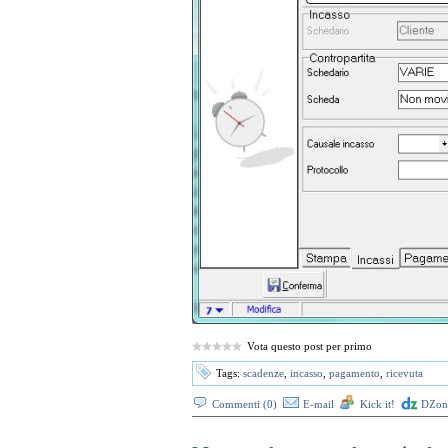
Vota questo post per primo
Tags:
scadenze
,
incasso
,
pagamento
,
ricevuta
Commenti (0)
E-mail
Kick it!
DZone