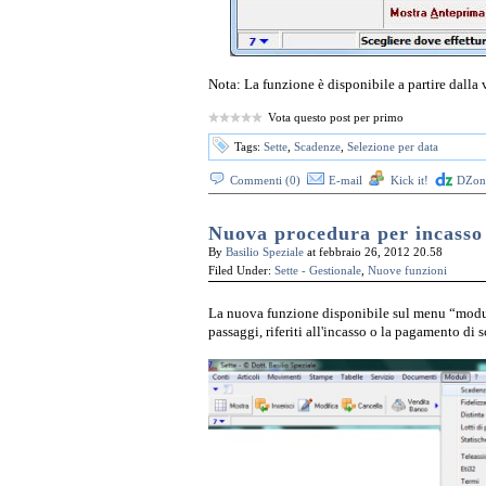
Nota: La funzione è disponibile a partire dalla 
Vota questo post per primo
Tags:
Sette
,
Scadenze
,
Selezione per data
Commenti (0)
E-mail
Kick it!
DZone
Nuova procedura per incasso
By
Basilio Speziale
at febbraio 26, 2012 20.58
Filed Under:
Sette - Gestionale
,
Nuove funzioni
La nuova funzione disponibile sul menu “moduli
passaggi, riferiti all'incasso o la pagamento di