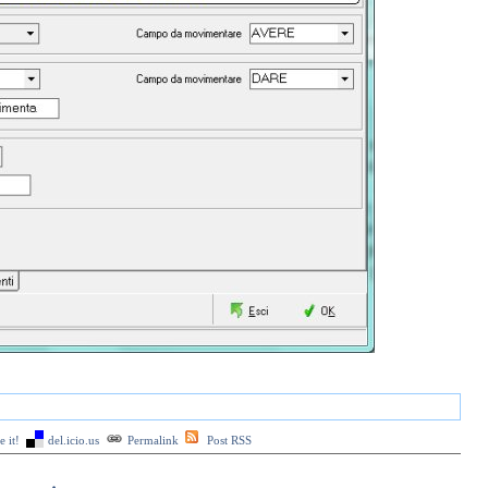
 it!
del.icio.us
Permalink
Post RSS