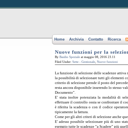
Home
Archivia
Contatto
Ricerca
Nuove funzioni per la selezio
By
Basilio Speziale
at maggio 08, 2016 23.11
Filed Under:
Sette - Gestionale
,
Nuove funzioni
La funzione di selezione delle scadenze attiva 
la possibilità di selezionare tutti gli element
criterio di selezione prende il posto del preced
resta ancora disponibile inserendo lo stesso va
Documento”.
E' stata inoltre potenziata la modalità di se
effettuare il controllo ossia se confrontare il c
è riferita la scadenza o con il codice operat
tipicamente la fattura.
Come per gli altri criteri di selezione anche que
E' adesso possibile selezionare più di uno sta
esempio tutte le scadenze “a Scadere” più quell