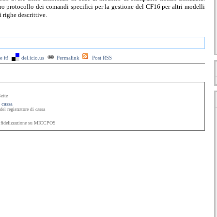
ro protocollo dei comandi specifici per la gestione del CF16 per altri modelli
 righe descrittive.
 it!
del.icio.us
Permalink
Post RSS
ette
 cassa
del registratore di cassa
ti fidelizzazione su MICCPOS