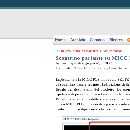
Home
Archivia
Contatto
Ricerca
<< Imposta di Bollo automatica su fatture emesse
Scontrino parlante su MICC
By
Basilio Speziale
at giugno 28, 2020 22.16
Filed Under:
MICC POS Touch Screen
,
Nuove funzion
Implementata in MICC POS, il modulo SETTE per 
di scontrino fiscale recante l'indicazione della
fiscale del destinatario del prodotto. Lo scon
tipologie di prodotti come ad esempio i farmaci
Per abilitare la stampa dello scontrino corrent
punto MICC POS chiederà di leggere il codice fi
usata quando si digita un codice articolo manu