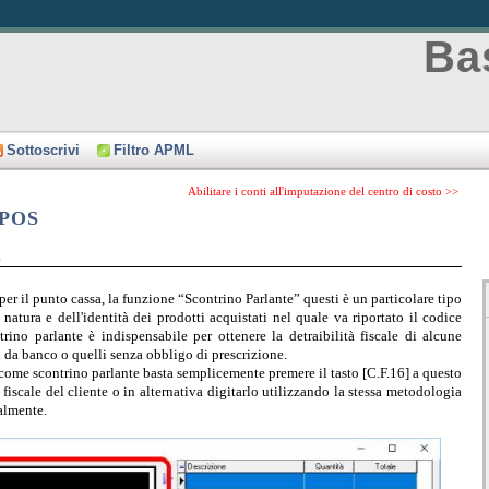
Bas
Sottoscrivi
Filtro APML
|
Abilitare i conti all'imputazione del centro di costo >>
 POS
i
il punto cassa, la funzione “Scontrino Parlante” questi è un particolare tipo
 natura e dell'identità dei prodotti acquistati nel quale va riportato il codice
trino parlante è indispensabile per ottenere la detraibilità fiscale di alcune
 da banco o quelli senza obbligo di prescrizione.
e come scontrino parlante basta semplicemente premere il tasto [C.F.16] a questo
scale del cliente o in alternativa digitarlo utilizzando la stessa metodologia
almente.