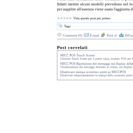
Infatti mentre alcuni modelli prevedono nel lo
per supplire all'assenza viene usata l'aggiunta di
Vota questo post per primo
Tags:
Commenti (0)
E-mail
Kick it!
DZone
Post correlati
MICC POS Touch Screen
Gestione Touch Screen per il ponto cassa, modulo POS per S
MICC POS Ripetizione dei messaggi sul display della
Visualizzazione dei messaggi destinati al cliente, sul display 
Disattivare stampa scontrino punti su MICCPOS
Disattivare temporaneamente la stampa dello scontrino pun