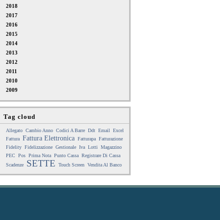
2018
2017
2016
2015
2014
2013
2012
2011
2010
2009
Tag cloud
Allegato
Cambio Anno
Codici A Barre
Ddt
Email
Excel
Fattura Elettronica
Fattura
Fatturapa
Fatturazione
Fidelity
Fidelizzazione
Gestionale
Iva
Lotti
Magazzino
PEC
Pos
Prima Nota
Punto Cassa
Registrare Di Cassa
SETTE
Scadenze
Touch Screen
Vendita Al Banco