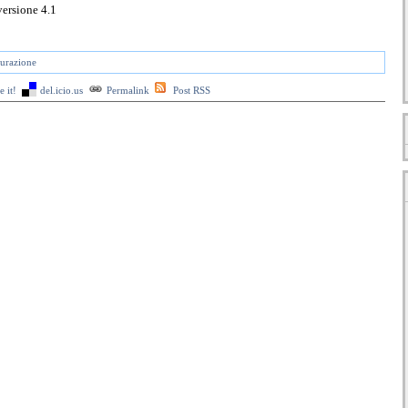
versione 4.1
turazione
 it!
del.icio.us
Permalink
Post RSS