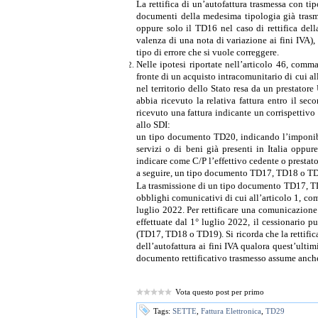
La rettifica di un’autofattura trasmessa con t
documenti della medesima tipologia già trasm
oppure solo il TD16 nel caso di rettifica dell
valenza di una nota di variazione ai fini IVA)
tipo di errore che si vuole correggere.
Nelle ipotesi riportate nell’articolo 46, comm
fronte di un acquisto intracomunitario di cui all
nel territorio dello Stato resa da un prestator
abbia ricevuto la relativa fattura entro il s
ricevuto una fattura indicante un corrispettivo
allo SDI:
un tipo documento TD20, indicando l’imponibi
servizi o di beni già presenti in Italia oppu
indicare come C/P
l’effettivo cedente o prestat
a seguire, un tipo documento TD17, TD18 o TD1
La trasmissione di un tipo documento TD17, TD
obblighi comunicativi di cui all’articolo 1, comm
luglio 2022. Per rettificare una comunicazio
effettuate dal 1° luglio 2022, il cessionario
(TD17, TD18 o TD19). Si ricorda che la rettifi
dell’autofattura ai fini IVA qualora quest’ultim
documento rettificativo trasmesso assume anche 
Vota questo post per primo
Tags:
SETTE
,
Fattura Elettronica
,
TD29