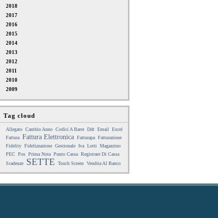
2018
2017
2016
2015
2014
2013
2012
2011
2010
2009
Tag cloud
Allegato
Cambio Anno
Codici A Barre
Ddt
Email
Excel
Fattura Elettronica
Fattura
Fatturapa
Fatturazione
Fidelity
Fidelizzazione
Gestionale
Iva
Lotti
Magazzino
PEC
Pos
Prima Nota
Punto Cassa
Registrare Di Cassa
SETTE
Scadenze
Touch Screen
Vendita Al Banco