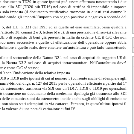
ipo documento TD20 in queste ipotesi può essere effettuata trasmettendo i due
essi allo SDI (TD20 più TD16) nel caso di rettifica di imponibile e imposta
a sola imposta (il documento rettificativo trasmesso in questi casi assume la
, indicando gli importi/l’importo con segno positivo o negativo a seconda del
a 5, del D.L. n. 331 del 1993 ed in quelle ad esse assimilate, ossia qualora a
’articolo 38, commi 2 e 3, lettere b) e c), di una prestazione di servizi rilevante
e UE o di acquisto di beni già presenti in Italia da cedente UE, il C/C che non
econdo mese successivo a quello di effettuazione dell’operazione oppure abbia
 inferiore a quello reale, deve emettere un’autofattura e può farlo trasmettendo
le e il sottocodice della Natura N2.1 nel
caso di acquisti da soggetto UE di
re la Natura
N3.2 nel caso di acquisti intracomunitari. Nell’autofattura dovrà
ore e come C/C sé stesso;
9 con l’indicazione della relativa imposta
18 o TD19 nelle ipotesi di cui al numero 3) consente anche di adempiere agli
a 3-bis, del d.lgs. n. 127 del 2015 per le operazioni effettuate a partire dal 1°
ne da esterometro trasmessa via SDI con un TD17, TD18 o TD19 per operazioni
 può trasmettere un documento della medesima tipologia già trasmesso allo SDI
ca delle comunicazioni da esterometro incide anche sugli obblighi di emissione
i non siano stati adempiuti in via cartacea. Pertanto, in quest’ultima ipotesi il
la valenza di una nota di variazione ai fini IV