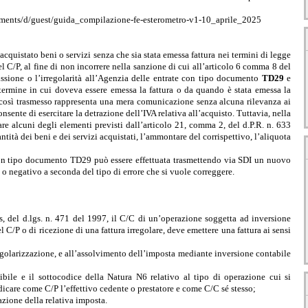
cuments/d/guest/guida_compilazione-fe-esterometro-v1-10_aprile_2025
 acquistato beni o servizi senza che sia stata emessa fattura nei termini di legge
el C/P, al fine di non
incorrere nella sanzione di cui all’articolo 6 comma 8 del
issione o l’irregolarità all’Agenzia delle entrate con tipo documento
TD29
e
 termine in cui doveva essere emessa la fattura o da quando è stata emessa la
o così trasmesso rappresenta una mera comunicazione senza alcuna rilevanza ai
sente di esercitare la detrazione dell’IVA relativa all’acquisto. Tuttavia, nella
e alcuni degli elementi previsti dall’articolo 21, comma 2, del d.P.R. n. 633
uantità dei beni e dei servizi acquistati, l’ammontare del corrispettivo, l’aliquota
con tipo documento TD29 può essere effettuata trasmettendo via SDI un nuovo
o o negativo a seconda
del tipo di errore che si vuole correggere.
is, del d.lgs. n. 471 del 1997, il C/C di un’operazione soggetta ad inversione
l C/P o di ricezione di una fattura irregolare, deve emettere una fattura ai sensi
egolarizzazione, e all’assolvimento dell’imposta mediante inversione contabile
le e il sottocodice della Natura N6 relativo al tipo di operazione cui si
indicare come C/P l’effettivo cedente o prestatore e come C/C sé stesso;
zione della relativa imposta.