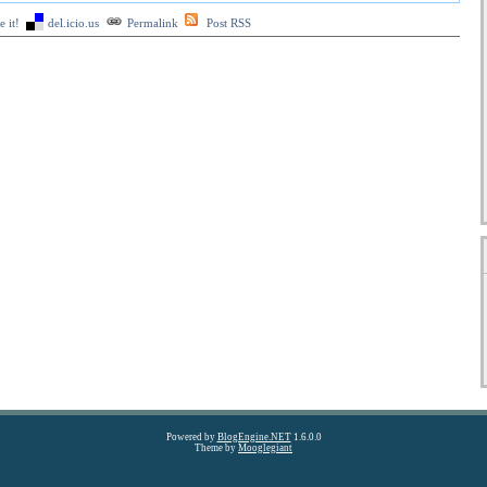
 it!
del.icio.us
Permalink
Post RSS
Powered by
BlogEngine.NET
1.6.0.0
Theme by
Mooglegiant