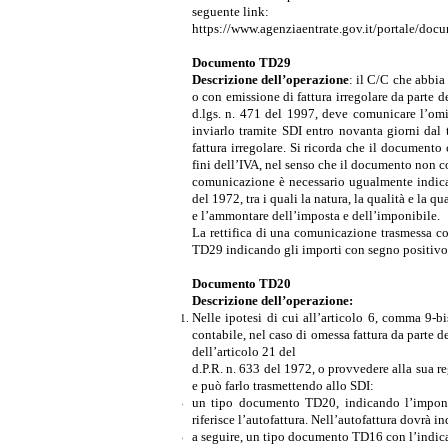
seguente link:
https://www.agenziaentrate.gov.it/portale/do
Documento TD29
Descrizione dell’operazione
: il C/C che abbia
o con emissione di fattura irregolare da parte d
d.lgs. n. 471 del 1997, deve comunicare
l’om
inviarlo tramite SDI entro novanta giorni dal
fattura irregolare. Si ricorda che il document
fini dell’IVA, nel senso che il documento non con
comunicazione è necessario ugualmente indicar
del 1972, tra i quali la natura, la qualità e la q
e l’ammontare dell’imposta e dell’imponibile.
La rettifica di una comunicazione trasmessa 
TD29 indicando gli importi con segno positiv
Documento TD20
Descrizione dell’operazione:
Nelle ipotesi di cui all’articolo 6, comma 9-b
contabile, nel caso di omessa fattura da parte de
dell’articolo 21 del
d.P.R. n. 633 del 1972, o provvedere alla sua r
e può farlo trasmettendo allo SDI:
un tipo documento TD20, indicando l’imponibi
riferisce l’autofattura. Nell’autofattura dovrà 
a seguire, un tipo documento TD16 con l’indica