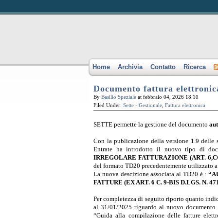
Home
Archivia
Contatto
Ricerca
Documento fattura elettroni
By
Basilio Speziale
at febbraio 04, 2026 18.10
Filed Under:
Sette - Gestionale
,
Fattura elettronica
SETTE permette la gestione del documento
au
Con la publicazione della versione 1.9 delle s
Entrate ha introdotto il nuovo tipo di 
IRREGOLARE FATTURAZIONE (ART. 6,COM
del formato TD20 precedentemente utilizzato a 
La nuova descizione associata al TD20 è :
“A
FATTURE (EX ART. 6 C. 9-BIS D.LGS. N. 47
Per completezza di seguito riporto quanto indic
al 31/01/2025 riguardo al nuovo documento 
“Guida alla compilazione delle fatture elett