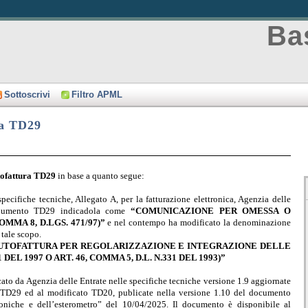
Bas
Sottoscrivi
Filtro APML
ca TD29
tofattura TD29
in base a quanto segue:
pecifiche tecniche, Allegato A, per la fatturazione elettronica, Agenzia delle
documento TD29 indicadola come
“COMUNICAZIONE PER OMESSA O
MA 8, D.LGS. 471/97)”
e nel contempo ha modificato la denominazione
tale scopo.
UTOFATTURA PER REGOLARIZZAZIONE E INTEGRAZIONE DELLE
1 DEL 1997 O ART. 46, COMMA 5, D.L. N.331 DEL 1993)”
ato da Agenzia delle Entrate nelle specifiche tecniche versione 1.9 aggiornate
TD29 ed al modificato TD20, publicate nella versione 1.10 del documento
roniche e dell’esterometro” del 10/04/2025. Il documento è disponibile al