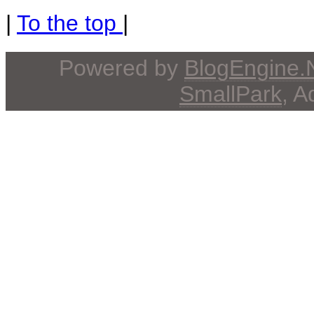
|
To the top
|
Powered by
BlogEngine
SmallPark
, 