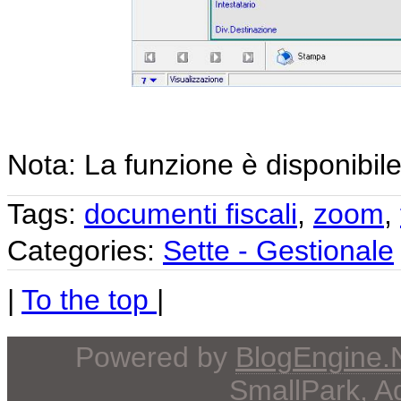
Nota: La funzione è disponibile
Tags:
documenti fiscali
,
zoom
,
Categories:
Sette - Gestionale
|
To the top
|
Powered by
BlogEngine
SmallPark
, 