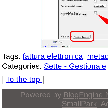
Tags:
fattura elettronica
,
metad
Categories:
Sette - Gestionale
|
To the top
|
Powered by
BlogEngine
SmallPark
, 