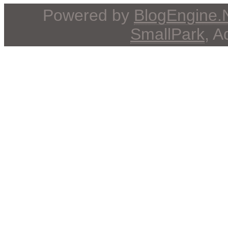
Powered by
BlogEngine
SmallPark
, 