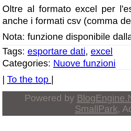
Oltre al formato excel per l'e
anche i formati csv (comma de
Nota: funzione disponibile dalla
Tags:
esportare dati
,
excel
Categories:
Nuove funzioni
|
To the top
|
Powered by
BlogEngine
SmallPark
, 