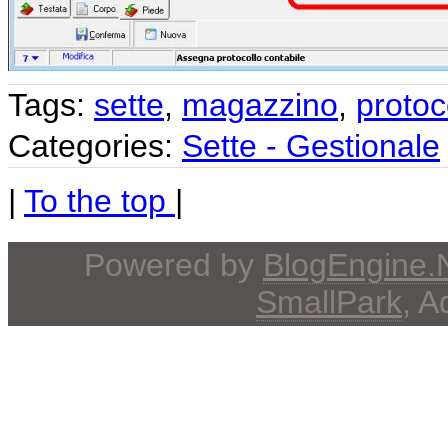
Tags:
sette
,
magazzino
,
protoc
Categories:
Sette - Gestionale
|
To the top
|
Powered by
BlogEngine
SmallPark
, 