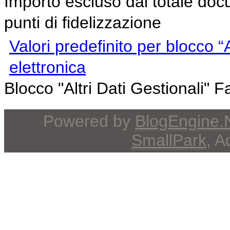
Importo escluso dal totale doc
punti di fidelizzazione
Valori predefinito per blocco “A
elettronica
Blocco "Altri Dati Gestionali" F
Powered by
BlogEngine
SmallPark
, 