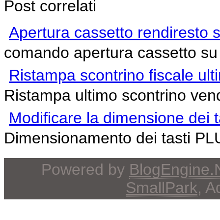
Post correlati
Apertura cassetto rendiresto 
comando apertura cassetto su 
Ristampa scontrino fiscale ult
Ristampa ultimo scontrino vend
Modificare la dimensione dei
Dimensionamento dei tasti PL
Powered by
BlogEngine
SmallPark
, 