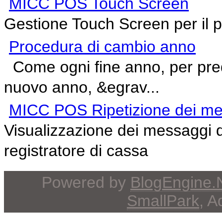
MICC POS Touch Screen
Gestione Touch Screen per il 
Procedura di cambio anno
Come ogni fine anno, per predi
nuovo anno, &egrav...
MICC POS Ripetizione dei mes
Visualizzazione dei messaggi des
registratore di cassa
Powered by
BlogEngine
SmallPark
, 