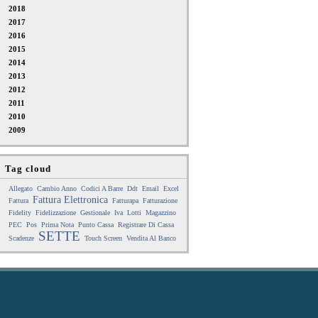
2018
2017
2016
2015
2014
2013
2012
2011
2010
2009
Tag cloud
Allegato
Cambio Anno
Codici A Barre
Ddt
Email
Excel
Fattura Elettronica
Fattura
Fatturapa
Fatturazione
Fidelity
Fidelizzazione
Gestionale
Iva
Lotti
Magazzino
PEC
Pos
Prima Nota
Punto Cassa
Registrare Di Cassa
SETTE
Scadenze
Touch Screen
Vendita Al Banco