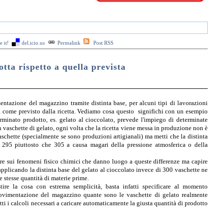
 it!
del.icio.us
Permalink
Post RSS
tta rispetto a quella prevista
ntazione del magazzino tramite distinta base, per alcuni tipi di lavorazioni
a come previsto dalla ricetta. Vediamo cosa questo significhi con un esempio
erminato prodotto, es. gelato al cioccolato, prevede l'impiego di determinate
n vaschette di gelato, ogni volta che la ricetta viene messa in produzione non è
schette (specialmente se sono produzioni artigianali) ma metti che la distinta
 295 piuttosto che 305 a causa magari della pressione atmosferica o della
are sui fenomeni fisico chimici che danno luogo a queste differenze ma capire
pplicando la distinta base del gelato al cioccolato invece di 300 vaschette ne
tesse quantità di materie prime.
ire la cosa con estrema semplicità, basta infatti specificare al momento
 movimentazione del magazzino quante sono le vaschette di gelato realmente
i i calcoli necessari a caricare automaticamente la giusta quantità di prodotto