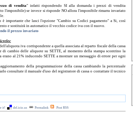
ezzo di vendita
” infatti rispondendo SI alla domanda i prezzi di vendita
o l'imponibile) se invece si risponde NO allora l'imponibile rimarra invariato
le.
io è importante che lasci l'opzione "Cambio su Codici pagamento" a Si, così
nto e sostituirà in automatico il vecchio codice iva con il nuovo.
do il prezzo invariato
icrelec
ell'aliquota iva corrispondente a quella associata al reparto fiscale della cassa
ne di cambio delle aliquote su SETTE, al momento della stampa scontrino la
prima erano al 21% inducendo SETTE a mostrare un messaggio di errore per ogni
un aggiornamento della programmazione della cassa cambiando la percentuale
farlo consultate il manuale d'uso del registratore di cassa o contattate il tecnico
 it!
del.icio.us
Permalink
Post RSS