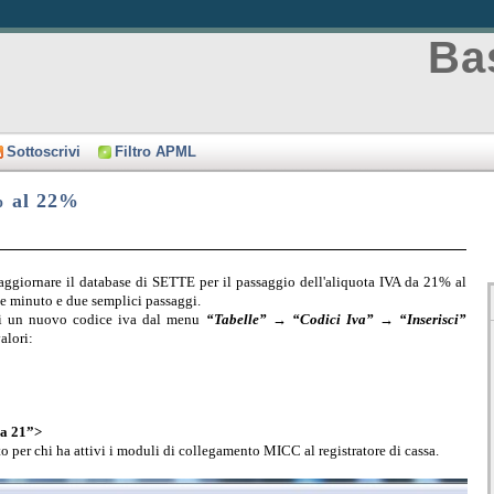
Bas
Sottoscrivi
Filtro APML
% al 22%
 aggiornare il database di SETTE per il passaggio dell'aliquota IVA da 21% al
he minuto e due semplici passaggi.
 di un nuovo codice iva dal menu
“Tabelle” → “Codici Iva” → “Inserisci”
alori:
va 21”>
o per chi ha attivi i moduli di collegamento MICC al registratore di cassa.