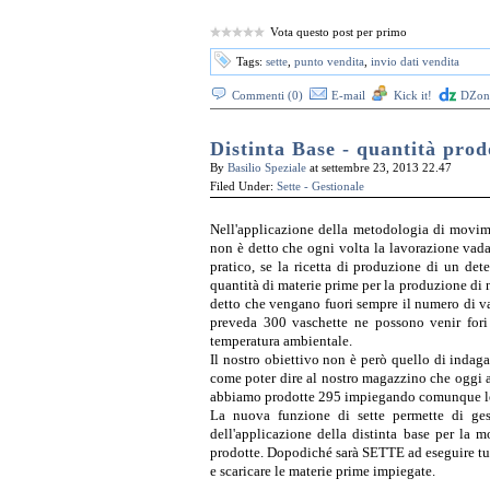
Vota questo post per primo
Tags:
sette
,
punto vendita
,
invio dati vendita
Commenti (0)
E-mail
Kick it!
DZone
Distinta Base - quantità prodo
By
Basilio Speziale
at settembre 23, 2013 22.47
Filed Under:
Sette - Gestionale
Nell'applicazione della metodologia di movime
non è detto che ogni volta la lavorazione vad
pratico, se la ricetta di produzione di un det
quantità di materie prime per la produzione di 
detto che vengano fuori sempre il numero di va
preveda 300 vaschette ne possono venir fori
temperatura ambientale.
Il nostro obiettivo non è però quello di indag
come poter dire al nostro magazzino che oggi a
abbiamo prodotte 295 impiegando comunque le s
La nuova funzione di sette permette di gest
dell'applicazione della distinta base per la
prodotte. Dopodiché sarà SETTE ad eseguire tutt
e scaricare le materie prime impiegate.