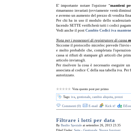
E' importante notare l'opzione “
mantieni pr
rimarranno invariati (ovviamente verrà diminuit
e avremo un aumento del prezzo di vendita fina
Per chi ha in uso il modulo dello scadenziar
facendo SETTE verificherà tutti i codici pagame
Vedi anche il post
Cambio Codici iva mantenen
Nota per i possessori di registratore di cassa
m
Siccome il protocollo micrelec prevede l'invio d
e molto probabile che, completata l'operazio
cassa si rifiuti di stampare gli articoli che 
articolo inviatogli.
Per risolvere la cosa è necessario eseguire 
associata al codice C della sua tabella iva. Per 
autorizzato.
Vota questo post per primo
Tags:
iva
,
gestionale
,
cambio aliquita
,
prezzi
Commenti (0)
E-mail
Kick it!
DZone
Filtrare i lotti per data
By
Basilio Speziale
at settembre 26, 2013 23.35
Filed Under:
Sette - Gestionale
,
Nuove funzioni