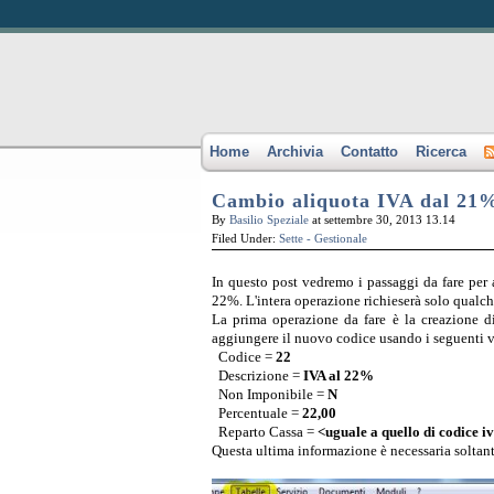
Home
Archivia
Contatto
Ricerca
Cambio aliquota IVA dal 21
By
Basilio Speziale
at settembre 30, 2013 13.14
Filed Under:
Sette - Gestionale
In questo post vedremo i passaggi da fare per
22%. L'intera operazione richieserà solo qualc
La prima operazione da fare è la creazione
aggiungere il nuovo codice usando i seguenti v
Codice =
22
Descrizione =
IVA al 22%
Non Imponibile =
N
Percentuale =
22,00
Reparto Cassa =
<uguale a quello di codice i
Questa ultima informazione è necessaria soltant