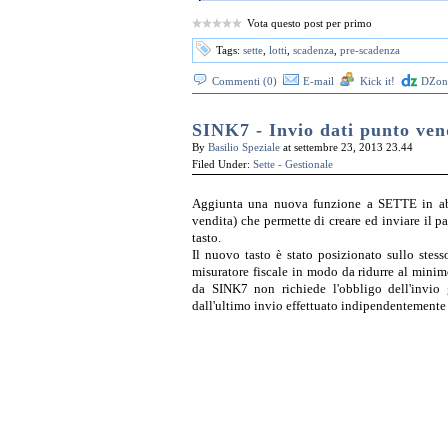
Vota questo post per primo
Tags:
sette
,
lotti
,
scadenza
,
pre-scadenza
Commenti (0)
E-mail
Kick it!
DZone
SINK7 - Invio dati punto ven
By
Basilio Speziale
at settembre 23, 2013 23.44
Filed Under:
Sette - Gestionale
Aggiunta una nuova funzione a SETTE in abb
vendita) che permette di creare ed inviare il 
tasto.
Il nuovo tasto è stato posizionato sullo stess
misuratore fiscale in modo da ridurre al minimo
da SINK7 non richiede l'obbligo dell'invio g
dall'ultimo invio effettuato indipendentemente 