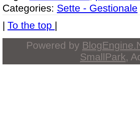
Categories:
Sette - Gestionale
|
To the top
|
Powered by
BlogEngine
SmallPark
, 