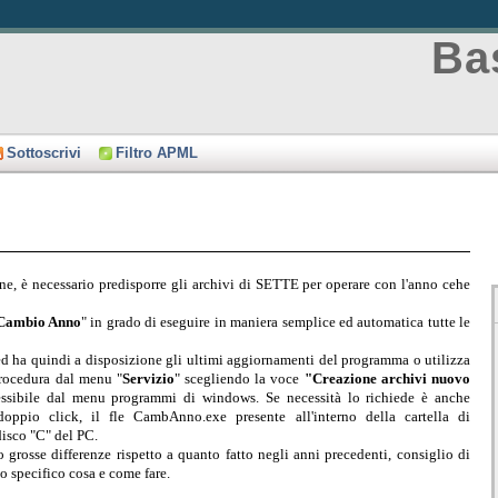
Bas
Sottoscrivi
Filtro APML
e, è necessario predisporre gli archivi di SETTE per operare con l'anno cehe
Cambio Anno
" in grado di eseguire in maniera semplice ed automatica tutte le
 ed ha quindi a disposizione gli ultimi aggiornamenti del programma o utilizza
procedura dal menu "
Servizio
" scegliendo la voce
"Creazione archivi nuovo
cessibile dal menu programmi di windows. Se necessità lo richiede è anche
oppio click, il fle CambAnno.exe presente all'interno della cartella di
disco "C" del PC.
 grosse differenze rispetto a quanto fatto negli anni precedenti, consiglio di
lo specifico cosa e come fare.