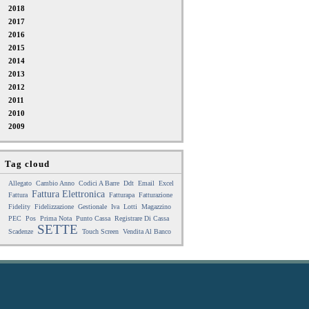
2018
2017
2016
2015
2014
2013
2012
2011
2010
2009
Tag cloud
Allegato
Cambio Anno
Codici A Barre
Ddt
Email
Excel
Fattura Elettronica
Fattura
Fatturapa
Fatturazione
Fidelity
Fidelizzazione
Gestionale
Iva
Lotti
Magazzino
PEC
Pos
Prima Nota
Punto Cassa
Registrare Di Cassa
SETTE
Scadenze
Touch Screen
Vendita Al Banco