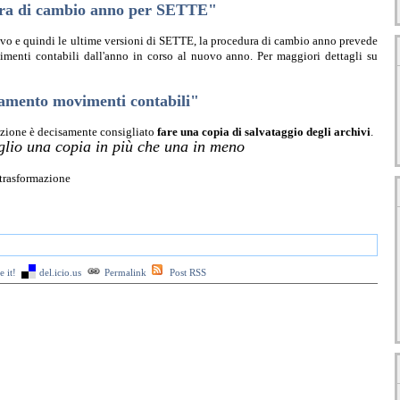
ra di cambio anno per SETTE"
tivo e quindi le ultime versioni di SETTE, la procedura di cambio anno prevede
vimenti contabili dall'anno in corso al nuovo anno. Per maggiori dettagli su
amento movimenti contabili"
azione è decisamente consigliato
fare una copia di salvataggio degli archivi
.
glio una copia in più che una in meno
 trasformazione
 it!
del.icio.us
Permalink
Post RSS