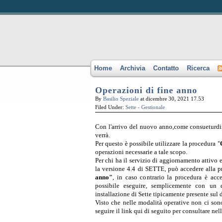
Home
Archivia
Contatto
Ricerca
Operazioni di fine anno
By
Basilio Speziale
at dicembre 30, 2021 17.53
Filed Under:
Sette - Gestionale
Con l'arrivo del nuovo anno,come consueturdin
verrà.
Per questo è possibile utilizzare la procedura "
operazioni necessarie a tale scopo.
Per chi ha il servizio di aggiornamento attivo
la versione 4.4 di SETTE, può accedere alla 
anno"
, in caso contrario la procedura è ac
possibile eseguire, semplicemente con un d
installazione di Sette tipicamente presente sul 
Visto che nelle modalità operative non ci sono
seguire il link qui di seguito per consultare nel