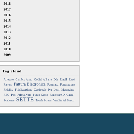
2018
2017
2016
2015
2014
2013
2012
2011
2010
2009
Tag cloud
Allegato
Cambio Anno
Codici A Barre
Ddt
Email
Excel
Fattura Elettronica
Fattura
Fatturapa
Fatturazione
Fidelity
Fidelizzazione
Gestionale
Iva
Lotti
Magazzino
PEC
Pos
Prima Nota
Punto Cassa
Registrare Di Cassa
SETTE
Scadenze
Touch Screen
Vendita Al Banco