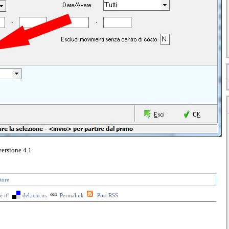
versione 4.1
tore
 it!
del.icio.us
Permalink
Post RSS