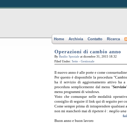
Home
Archivia
Contatto
Ricerca
Operazioni di cambio anno
By
Basilio Speziale
at dicembre 31, 2015 18.32
Filed Under:
Sette - Gestionale
Il nuovo anno è alle porte e come consuetudine
Per questo è disponibile la procedura "Cambio 
ha il servizio di aggiornamento attivo ha a
procedura semplicemente dal menu "
Servizio
menu programmi di windows.
Visto che comunque nelle modalità operative 
consiglio di seguire il link qui di seguito per c
Come sempre prima di intraprendere qualsiasi 
non mi stancherò mai di ripetere è :
meglio una 
fai
Buon anno e buon lavoro