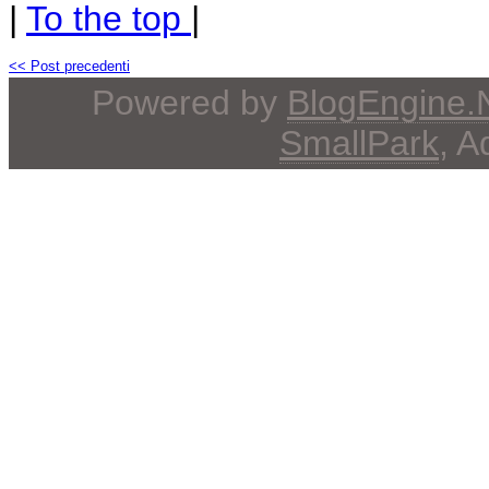
|
To the top
|
<< Post precedenti
Powered by
BlogEngine
SmallPark
, 