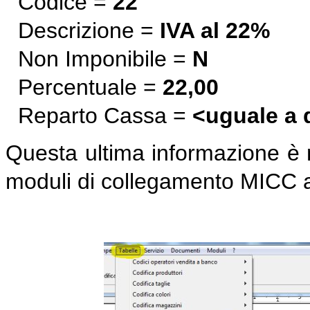
Codice =
22
Descrizione =
IVA al 22%
Non Imponibile =
N
Percentuale =
22,00
Reparto Cassa =
<uguale a q
Questa ultima informazione è ne
moduli di collegamento MICC al