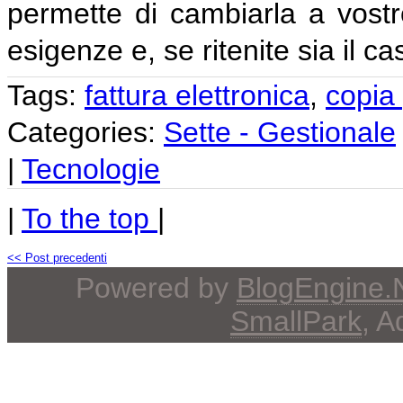
permette di cambiarla a vostr
esigenze e, se ritenite sia il ca
Tags:
fattura elettronica
,
copia
Categories:
Sette - Gestionale
|
Tecnologie
|
To the top
|
<< Post precedenti
Powered by
BlogEngine
SmallPark
, 