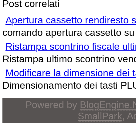
Post correlati
Apertura cassetto rendiresto 
comando apertura cassetto su 
Ristampa scontrino fiscale ult
Ristampa ultimo scontrino vend
Modificare la dimensione dei
Dimensionamento dei tasti PL
Powered by
BlogEngine
SmallPark
, 